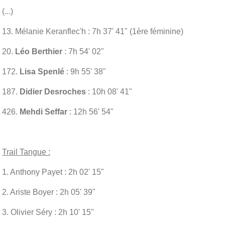
(...)
13. Mélanie Keranflec'h : 7h 37' 41" (1ère féminine)
20.
Léo Berthier
: 7h 54' 02"
172.
Lisa Spenlé
: 9h 55' 38"
187.
Didier Desroches
: 10h 08' 41"
426.
Mehdi Seffar
: 12h 56' 54"
Trail Tangue :
1. Anthony Payet : 2h 02' 15"
2. Ariste Boyer : 2h 05' 39"
3. Olivier Séry : 2h 10' 15"