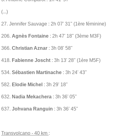
(...)
27. Jennifer Sauvage : 2h 07' 31" (1ère féminine)
206.
Agnès Fontaine
: 2h 47' 18" (3ème M3F)
366.
Christian Aznar
: 3h 08' 58"
418.
Fabienne Joscht
: 3h 13' 28" (1ère M5F)
534.
Sébastien Martinache
: 3h 24' 43"
582.
Elodie Michel
: 3h 29' 18"
632.
Nadia Mekachera
: 3h 36' 05"
637.
Johvana Ranguin
: 3h 36' 45"
Transvolcano - 40 km
: