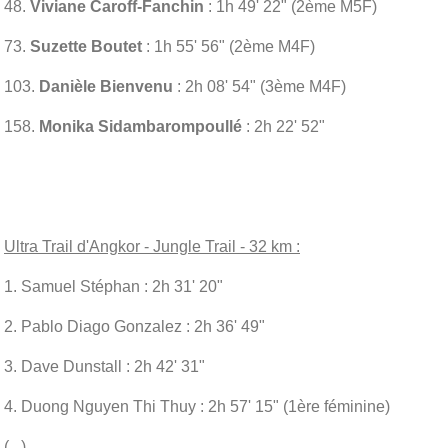
48.
Viviane Caroff-Fanchin
: 1h 49' 22" (2ème M5F)
73.
Suzette Boutet
: 1h 55' 56" (2ème M4F)
103.
Danièle Bienvenu
: 2h 08' 54" (3ème M4F)
158.
Monika Sidambarompoullé
: 2h 22' 52"
Ultra Trail d'Angkor - Jungle Trail - 32 km :
1. Samuel Stéphan : 2h 31' 20"
2. Pablo Diago Gonzalez : 2h 36' 49"
3. Dave Dunstall : 2h 42' 31"
4. Duong Nguyen Thi Thuy : 2h 57' 15" (1ère féminine)
(...)