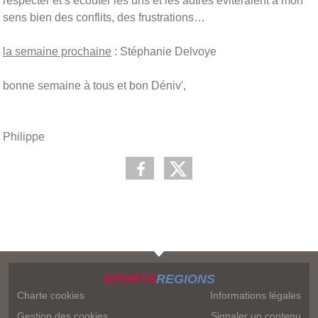
respecter et s’écouter les uns et les autres éviteraient à mon
sens bien des conflits, des frustrations…
la semaine prochaine
: Stéphanie Delvoye
bonne semaine à tous et bon Déniv',
Philippe
SPORTS
REGIONS
Charte cookies
Informations légales
Gestion des cookies
Signaler un contenu