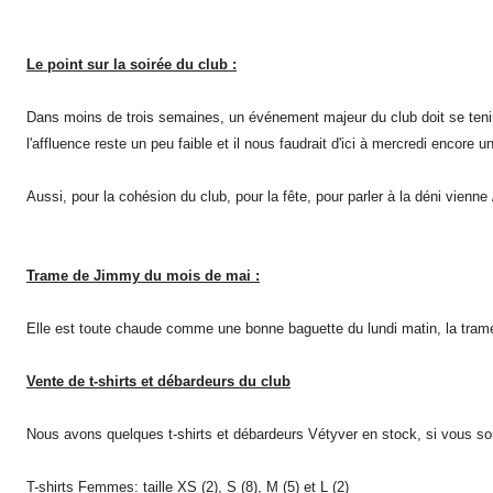
Le point sur la soirée du club :
Dans moins de trois semaines, un événement majeur du club doit se tenir, 
l'affluence reste un peu faible et il nous faudrait d'ici à mercredi encore 
Aussi, pour la cohésion du club, pour la fête, pour parler à la déni vienne
Trame de Jimmy du mois de mai :
Elle est toute chaude comme une bonne baguette du lundi matin, la trame
Vente de t-shirts et débardeurs du club
Nous avons quelques t-shirts et débardeurs Vétyver en stock, si vous souha
T-shirts
Femmes
: taille XS (2), S (8), M (5) et L (2)