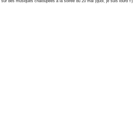
 sur des musiques chaloupées à la soirée du 20 mai (quoi, je suis lourd !!)