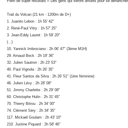
Plein de super résultats !! Des gens qui seront affutés pour se déhancher
Trail du Volcan (21 km - 1200m de D+)
1. Juanito Lebon : 1h 55' 42"
2. René-Paul Vitry : 1h 57' 25"
3. Jean-Eddy Lauret : 1h 59' 20"
(...)
10. Yannick Imbrociano : 2h 06' 47" (3ème M1H)
29. Arnaud Beck : 2h 19' 36"
32. Julien Sautron : 2h 23' 53"
40. Paul Vignola : 2h 26' 35"
41. Fleur Santos da Silva : 2h 26' 51" (1ère féminine)
46. Julien Lévy : 2h 28' 08"
51. Jimmy Charlette : 2h 29' 08"
60. Christophe Hulin : 2h 31' 45"
70. Thierry Bitrou : 2h 34' 00"
74. Clément Séry : 2h 34' 35"
117. Mickaël Goulam : 2h 43' 10"
210. Justine Piquard : 2h 58' 46"