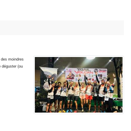
s des moindres
e déguster (ou