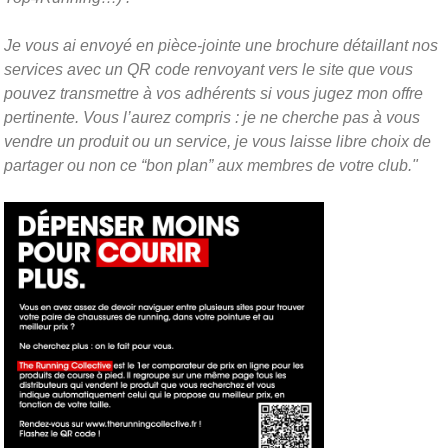
Je vous ai envoyé en pièce-jointe une brochure détaillant nos
services avec un QR code renvoyant vers le site que vous
pouvez transmettre à vos adhérents si vous jugez mon offre
pertinente. Vous l’aurez compris : je ne cherche pas à vous
vendre un produit ou un service, je vous laisse libre choix de
partager ou non ce “bon plan” aux membres de votre club."