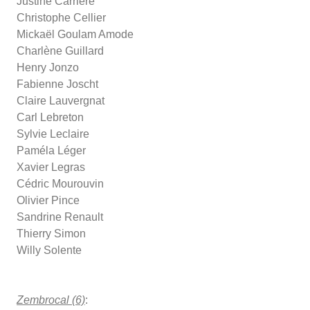
Justine Carrière
Christophe Cellier
Mickaël Goulam Amode
Charlène Guillard
Henry Jonzo
Fabienne Joscht
Claire Lauvergnat
Carl Lebreton
Sylvie Leclaire
Paméla Léger
Xavier Legras
Cédric Mourouvin
Olivier Pince
Sandrine Renault
Thierry Simon
Willy Solente
Zembrocal (6)
: