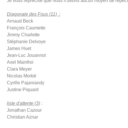
Je vous reprécise que nous n'avons aucun moyen de repêch
Diagonale des Fous (11) :
Arnaud Beck
François Caumette
Jimmy Charlette
Stéphanie Delvoye
James Huet
Jean-Luc Jouannot
Axel Mainfroi
Clara Meyer
Nicolas Morbé
Cyrille Pajaniandy
Justine Piquard
liste d'attente (3)
:
Jonathan Cazour
Christian Aznar